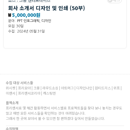
소스 :
크몽 엔터프라이즈
회사 소개서 디자인 및 인쇄 (50부)
₩
5,000,000원
분야 :
PPT·인포그래픽
,
디자인
모집: 30일
수집 : 2024년 05월 31일
수집 대상 서비스들
위시켓 | 프리모아 | 크몽 | 라우드소싱 | 아트머그 | 디자인나인 | 원티드긱스 | 위프 |
이랜서 | 프리랜서코리아 | 캐스팅엔
플젝소개
프리랜서로 몇 해간 활동하면서 서비스별로 프로젝트들을 찾다 보니 놓치는 경우도
많고 매번 모든 서비스들을 확인하는 것이 어려웠습니다.
그래서 한 곳에 모아서 볼 수 있으면 참 편하겠다 싶어서 만들었습니다.
수집정책