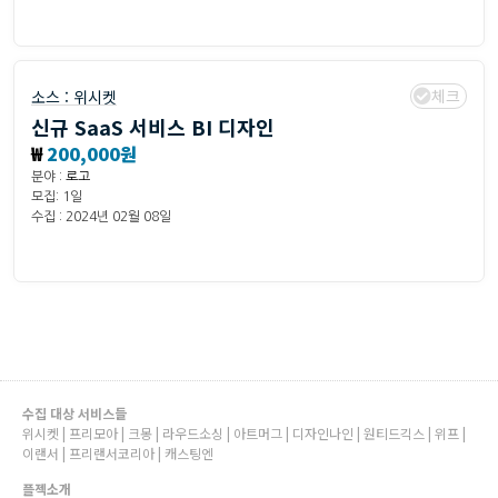
체크
소스 :
위시켓
신규 SaaS 서비스 BI 디자인
₩
200,000원
분야 :
로고
모집: 1일
수집 : 2024년 02월 08일
수집 대상 서비스들
위시켓 | 프리모아 | 크몽 | 라우드소싱 | 아트머그 | 디자인나인 | 원티드긱스 | 위프 |
이랜서 | 프리랜서코리아 | 캐스팅엔
플젝소개