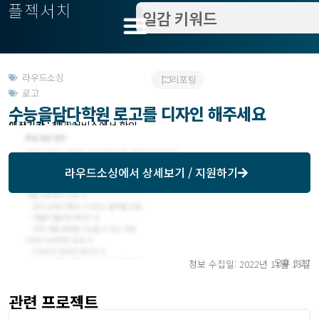
플젝서치
라우드소싱
리포팅
로고
수능을담다학원 로고를 디자인 해주세요
모집기한 : 11/20
예상기간 : 해당 서비스에서 확인
라우드소싱
에서 상세보기 / 지원하기
오후 3:27
정보 수집일: 2022년 11월 13일
관련 프로젝트