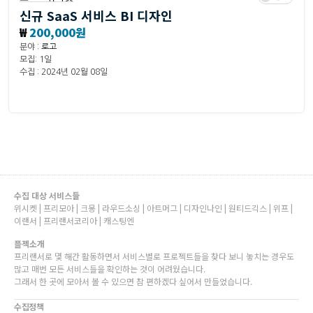
신규 SaaS 서비스 BI 디자인
₩
200,000원
분야 :
로고
모집: 1일
수집 : 2024년 02월 08일
수집 대상 서비스들
위시켓 | 프리모아 | 크몽 | 라우드소싱 | 아트머그 | 디자인나인 | 원티드긱스 | 위프 |
이랜서 | 프리랜서코리아 | 캐스팅엔
플젝소개
프리랜서로 몇 해간 활동하면서 서비스별로 프로젝트들을 찾다 보니 놓치는 경우도
많고 매번 모든 서비스들을 확인하는 것이 어려웠습니다.
그래서 한 곳에 모아서 볼 수 있으면 참 편하겠다 싶어서 만들었습니다.
수집정책