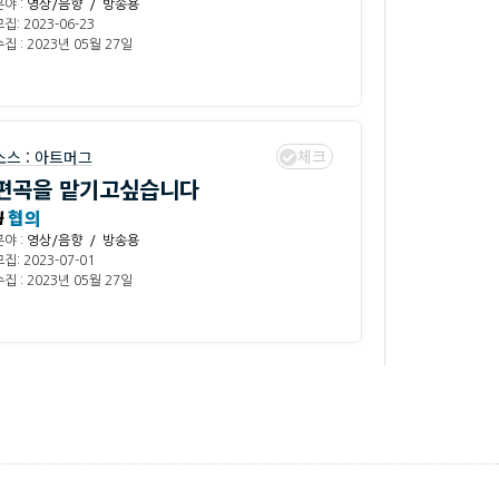
분야 :
영상/음향 / 방송용
집: 2023-06-23
집 : 2023년 05월 27일
체크
소스 :
아트머그
편곡을 맡기고싶습니다
₩
협의
분야 :
영상/음향 / 방송용
집: 2023-07-01
집 : 2023년 05월 27일