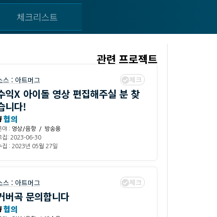
체크리스트
관련 프로젝트
체크
소스 :
아트머그
수익X 아이돌 영상 편집해주실 분 찾
습니다!
₩
협의
분야 :
영상/음향 / 방송용
집: 2023-06-30
집 : 2023년 05월 27일
체크
소스 :
아트머그
커버곡 문의합니다
₩
협의