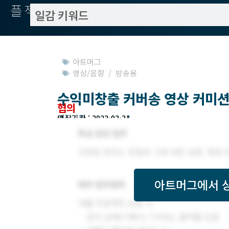
플젝서치
아트머그
영상/음향 / 방송용
수익미창출 커버송 영상 커미션
협의
모집기한 : 2023-02-24
예상기간 : 2023-03-31
아트머그
에서 