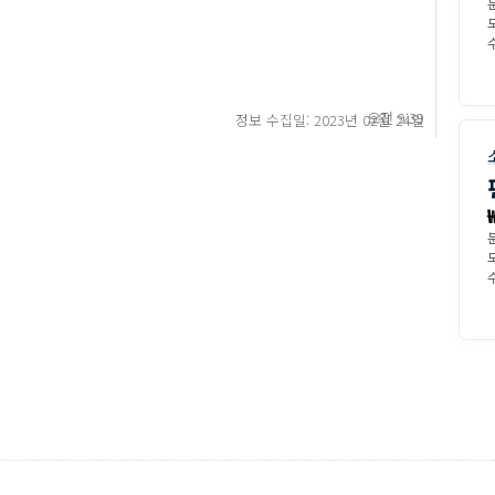
모
수
오전 9:39
정보 수집일: 2023년 02월 24일
모
수