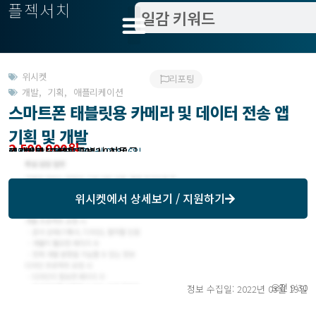
플젝서치
위시켓
리포팅
개발
,
기획
,
애플리케이션
스마트폰 태블릿용 카메라 및 데이터 전송 앱
기획 및 개발
2,500,000원
고객위치 : 서울특별시 성동구
작업방식 : 외주(도급)
모집기한 : 2022년 04월 01일 6일
예상기간 : 14일
위시켓등록일자 : 2022.03.18.
위시켓
에서 상세보기 / 지원하기
오전 9:30
정보 수집일: 2022년 03월 19일