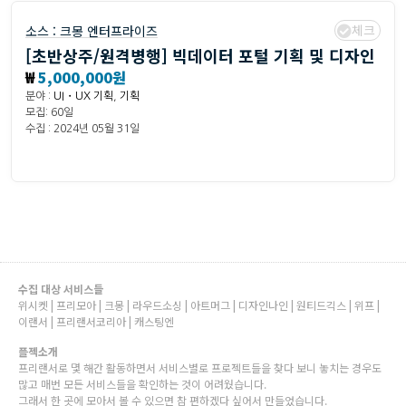
체크
소스 :
크몽 엔터프라이즈
[초반상주/원격병행] 빅데이터 포털 기획 및 디자인
₩
5,000,000원
분야 :
UI・UX 기획
,
기획
모집: 60일
수집 : 2024년 05월 31일
수집 대상 서비스들
위시켓 | 프리모아 | 크몽 | 라우드소싱 | 아트머그 | 디자인나인 | 원티드긱스 | 위프 |
이랜서 | 프리랜서코리아 | 캐스팅엔
플젝소개
프리랜서로 몇 해간 활동하면서 서비스별로 프로젝트들을 찾다 보니 놓치는 경우도
많고 매번 모든 서비스들을 확인하는 것이 어려웠습니다.
그래서 한 곳에 모아서 볼 수 있으면 참 편하겠다 싶어서 만들었습니다.