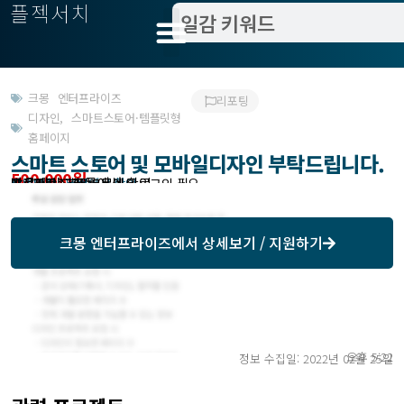
플젝서치
크몽 엔터프라이즈
리포팅
디자인
,
스마트스토어·템플릿형
홈페이지
스마트 스토어 및 모바일디자인 부탁드립니다.
500,000원
받은제안 : 크몽에서 확인
작업방식 : 외주
모집기한 : 크몽에서 확인
예상기간 : 14일
프로젝트조회 : 크몽에서 로그인 필요
크몽 엔터프라이즈
에서 상세보기 / 지원하기
오후 5:22
정보 수집일: 2022년 02월 25일