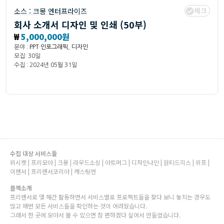
체크
소스 :
크몽 엔터프라이즈
회사 소개서 디자인 및 인쇄 (50부)
₩
5,000,000원
분야 :
PPT·인포그래픽
,
디자인
모집: 30일
수집 : 2024년 05월 31일
수집 대상 서비스들
위시켓 | 프리모아 | 크몽 | 라우드소싱 | 아트머그 | 디자인나인 | 원티드긱스 | 위프 |
이랜서 | 프리랜서코리아 | 캐스팅엔
플젝소개
프리랜서로 몇 해간 활동하면서 서비스별로 프로젝트들을 찾다 보니 놓치는 경우도
많고 매번 모든 서비스들을 확인하는 것이 어려웠습니다.
그래서 한 곳에 모아서 볼 수 있으면 참 편하겠다 싶어서 만들었습니다.