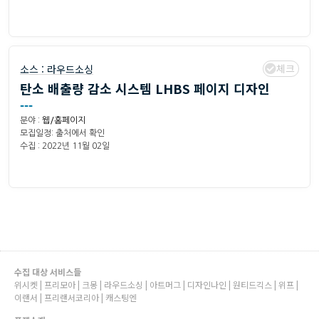
체크
소스 :
라우드소싱
탄소 배출량 감소 시스템 LHBS 페이지 디자인
---
분야 :
웹/홈페이지
모집일정: 출처에서 확인
수집 : 2022년 11월 02일
수집 대상 서비스들
위시켓 | 프리모아 | 크몽 | 라우드소싱 | 아트머그 | 디자인나인 | 원티드긱스 | 위프 |
이랜서 | 프리랜서코리아 | 캐스팅엔