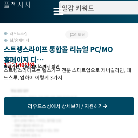
플젝서치
라우드소싱
리포팅
웹/홈페이지
스트렝스라이프 통합몰 리뉴얼 PC/MO
홈페이지 디…
1등: 140만원
모집기한 : 103/10
예상기간 : 해당 서비스에서 확인
스트렝스라이프는 헬스기구 전문 스타트업으로 제너럴라인, 데
드스루, 업하이 이렇게 3가지
라우드소싱
에서 상세보기 / 지원하기