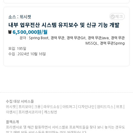
체크
소스 :
위시켓
내부 업무전산 시스템 유지보수 및 신규 기능 개발
₩
6,500,000원/월
분야 :
Spring Boot
,
경력 무관
,
경력 무관Git
,
경력 무관Java
,
경력 무관
MSSQL
,
경력 무관Spring
모집: 195일
수집 : 2024년 10월 16일
수집 대상 서비스들
위시켓 | 프리모아 | 크몽 | 라우드소싱 | 아트머그 | 디자인나인 | 원티드긱스 | 위프 |
이랜서 | 프리랜서코리아 | 캐스팅엔
플젝소개
프리랜서로 몇 해간 활동하면서 서비스별로 프로젝트들을 찾다 보니 놓치는 경우도
많고 매번 모든 서비스들을 확인하는 것이 어려웠습니다.