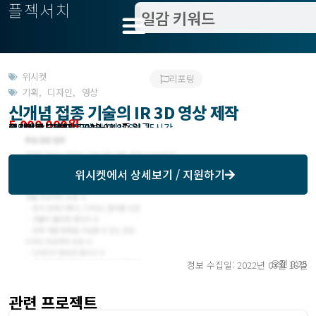
플젝서치
위시켓
리포팅
기획
,
디자인
,
영상
신개념 접종 기술의 IR 3D 영상 제작
5,000,000원
고객위치 : 경기도 성남시 중원구
작업방식 : 외주(도급)
모집기한 : 2022년 03월 24일 6일 15시간
예상기간 : 14일
위시켓등록일자 : 2022.03.17.
위시켓
에서 상세보기 / 지원하기
오전 8:25
정보 수집일: 2022년 03월 18일
관련 프로젝트