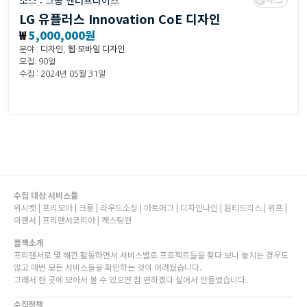
소스 :
크몽 엔터프라이즈
LG 유플러스 Innovation CoE 디자인
₩
5,000,000원
분야 :
디자인
,
웹·모바일 디자인
모집: 90일
수집 : 2024년 05월 31일
수집 대상 서비스들
위시켓 | 프리모아 | 크몽 | 라우드소싱 | 아트머그 | 디자인나인 | 원티드긱스 | 위프 |
이랜서 | 프리랜서코리아 | 캐스팅엔
플젝소개
프리랜서로 몇 해간 활동하면서 서비스별로 프로젝트들을 찾다 보니 놓치는 경우도
많고 매번 모든 서비스들을 확인하는 것이 어려웠습니다.
그래서 한 곳에 모아서 볼 수 있으면 참 편하겠다 싶어서 만들었습니다.
수집정책