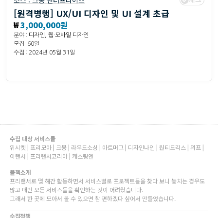
소스 :
크몽 엔터프라이즈
[원격병행] UX/UI 디자인 및 UI 설계 초급
₩
3,000,000원
분야 :
디자인
,
웹·모바일 디자인
모집: 60일
수집 : 2024년 05월 31일
수집 대상 서비스들
위시켓 | 프리모아 | 크몽 | 라우드소싱 | 아트머그 | 디자인나인 | 원티드긱스 | 위프 |
이랜서 | 프리랜서코리아 | 캐스팅엔
플젝소개
프리랜서로 몇 해간 활동하면서 서비스별로 프로젝트들을 찾다 보니 놓치는 경우도
많고 매번 모든 서비스들을 확인하는 것이 어려웠습니다.
그래서 한 곳에 모아서 볼 수 있으면 참 편하겠다 싶어서 만들었습니다.
수집정책