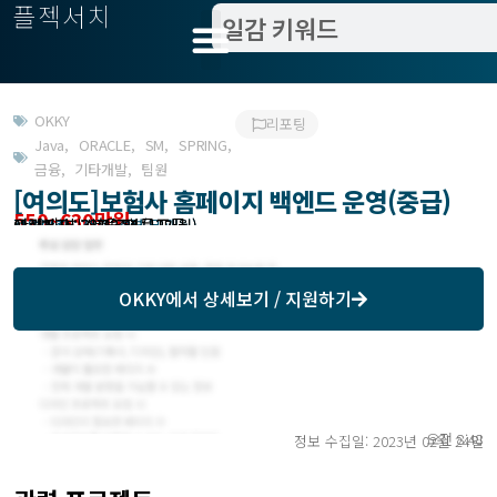
플젝서치
OKKY
리포팅
Java
,
ORACLE
,
SM
,
SPRING
,
금융
,
기타개발
,
팀원
[여의도]보험사 홈페이지 백엔드 운영(중급)
550~630만원
관련지역 : 서울 영등포구
작업방식 : 상근, 경력 무관
모집기한 : 23.02.24 (12개월)
예상기간 : 23.02.24 (12개월)
모집처 : 지스펙(주)
OKKY
에서 상세보기 / 지원하기
오전 8:48
정보 수집일: 2023년 02월 24일