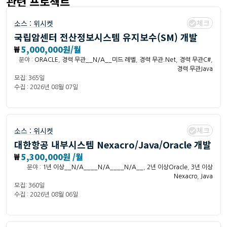
관련 프로젝트
체크
소스 :
위시켓
국립암센터 전산정보시스템 유지보수(SM) 개발
₩
5,000,000원/월
분야 :
ORACLE
,
경력 무관__N/A__미드 레벨
,
경력 무관.Net
,
경력 무관C#
,
경력 무관Java
모집: 365일
수집 : 2026년 08월 07일
체크
소스 :
위시켓
대한항공 내부시스템 Nexacro/Java/Oracle 개발
₩
5,300,000원 /월
분야 :
1년 이상__N/A____N/A____N/A__
,
2년 이상Oracle
,
3년 이상
Nexacro
,
Java
모집: 360일
수집 : 2026년 08월 06일