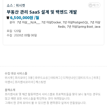
체크
소스 :
위시켓
부동산 관리 SaaS 설계 및 백엔드 개발
₩
6,500,000원 /월
분야 :
7년 이상__N/A__
,
7년 이상Docker
,
7년 이상PostgreSQL
,
7년 이상
Redis
,
7년 이상Spring Boot
,
Java
모집: 120일
수집 : 2026년 08월 06일
수집 대상 서비스들
위시켓 | 프리모아 | 크몽 | 라우드소싱 | 아트머그 | 디자인나인 | 원티드긱스 | 위프 |
이랜서 | 프리랜서코리아 | 캐스팅엔
플젝소개
프리랜서로 몇 해간 활동하면서 서비스별로 프로젝트들을 찾다 보니 놓치는 경우도
많고 매번 모든 서비스들을 확인하는 것이 어려웠습니다.
그래서 한 곳에 모아서 볼 수 있으면 참 편하겠다 싶어서 만들었습니다.