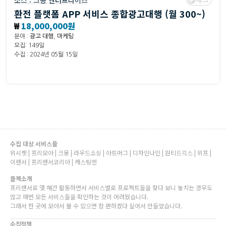
소스 :
크몽 엔터프라이즈
환전 플랫폼 APP 서비스 종합광고대행 (월 300~)
₩
18,000,000원
분야 :
광고 대행
,
마케팅
모집: 149일
수집 : 2024년 05월 15일
수집 대상 서비스들
위시켓 | 프리모아 | 크몽 | 라우드소싱 | 아트머그 | 디자인나인 | 원티드긱스 | 위프 |
이랜서 | 프리랜서코리아 | 캐스팅엔
플젝소개
프리랜서로 몇 해간 활동하면서 서비스별로 프로젝트들을 찾다 보니 놓치는 경우도
많고 매번 모든 서비스들을 확인하는 것이 어려웠습니다.
그래서 한 곳에 모아서 볼 수 있으면 참 편하겠다 싶어서 만들었습니다.
수집정책