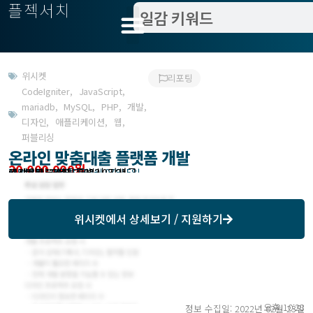
플젝서치
위시켓
리포팅
CodeIgniter
,
JavaScript
,
mariadb
,
MySQL
,
PHP
,
개발
,
디자인
,
애플리케이션
,
웹
,
퍼블리싱
온라인 맞춤대출 플랫폼 개발
20,000,000원
고객위치 : 서울특별시 강서구
작업방식 : 외주(도급)
모집기한 : 2022년 03월 07일 5일
예상기간 : 60일
위시켓등록일자 : 2022.02.21.
위시켓
에서 상세보기 / 지원하기
오후 10:28
정보 수집일: 2022년 02월 23일