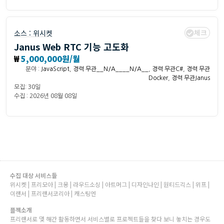
체크
소스 :
위시켓
Janus Web RTC 기능 고도화
₩
5,000,000원/월
분야 :
JavaScript
,
경력 무관__N/A____N/A__
,
경력 무관C#
,
경력 무관
Docker
,
경력 무관Janus
모집: 30일
수집 : 2026년 08월 08일
수집 대상 서비스들
위시켓 | 프리모아 | 크몽 | 라우드소싱 | 아트머그 | 디자인나인 | 원티드긱스 | 위프 |
이랜서 | 프리랜서코리아 | 캐스팅엔
플젝소개
프리랜서로 몇 해간 활동하면서 서비스별로 프로젝트들을 찾다 보니 놓치는 경우도