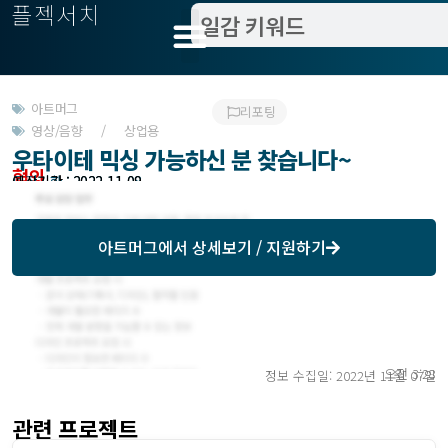
플젝서치
아트머그
리포팅
영상/음향 / 상업용
우타이테 믹싱 가능하신 분 찾습니다~
협의
모집기한 : 2022-11-08
예상기간 : 2022-11-09
아트머그
에서 상세보기 / 지원하기
오전 3:28
정보 수집일: 2022년 11월 07일
관련 프로젝트