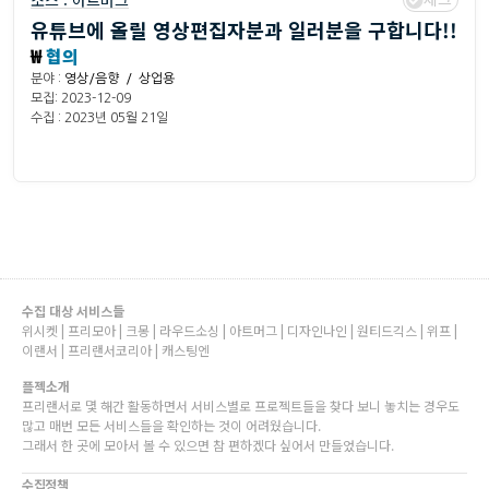
소스 :
아트머그
유튜브에 올릴 영상편집자분과 일러분을 구합니다!!
₩
협의
분야 :
영상/음향 / 상업용
모집: 2023-12-09
수집 : 2023년 05월 21일
수집 대상 서비스들
위시켓 | 프리모아 | 크몽 | 라우드소싱 | 아트머그 | 디자인나인 | 원티드긱스 | 위프 |
이랜서 | 프리랜서코리아 | 캐스팅엔
플젝소개
프리랜서로 몇 해간 활동하면서 서비스별로 프로젝트들을 찾다 보니 놓치는 경우도
많고 매번 모든 서비스들을 확인하는 것이 어려웠습니다.
그래서 한 곳에 모아서 볼 수 있으면 참 편하겠다 싶어서 만들었습니다.
수집정책