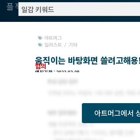
플젝서치
아트머그
일러스트 / 기타
움직이는 바탕화면 쓸려고해용!
협의
모집기한 : 2023-03-05
예상기간 : 2023-03-20
아트머그
에서 