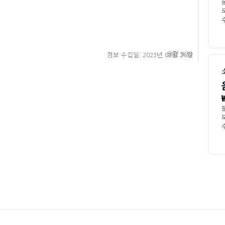
모
수
오전 9:39
정보 수집일: 2023년 02월 26일
모
수