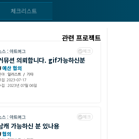
체크리스트
관련 프로젝트
체크
소스 :
아트머그
커뮤션 의뢰합니다. gif가능하신분
₩
예산 협의
분야 :
일러스트 / 기타
집: 2023-07-17
집 : 2023년 07월 06일
체크
소스 :
아트머그
남캐 가능하신 분 있나용
₩
협의