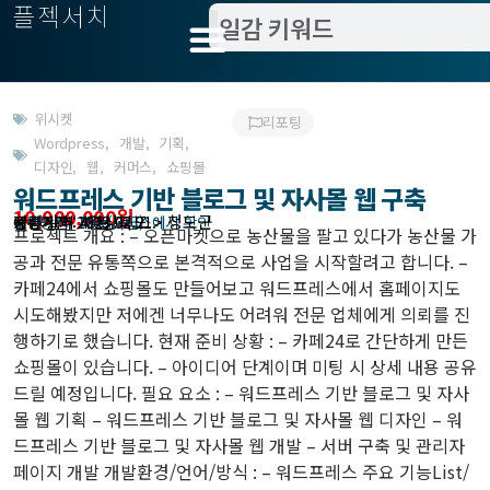
플젝서치
위시켓
리포팅
Wordpress
,
개발
,
기획
,
디자인
,
웹
,
커머스, 쇼핑몰
워드프레스 기반 블로그 및 자사몰 웹 구축
10,000,000원
관련지역 : 경상북도 > 청도군
작업방식 : 외주(도급)
모집기한 : 해당 서비스에서 확인
예상기간 : 45일
등록 일자 2023.02.21.
프로젝트 개요 : – 오픈마켓으로 농산물을 팔고 있다가 농산물 가
공과 전문 유통쪽으로 본격적으로 사업을 시작할려고 합니다. –
카페24에서 쇼핑몰도 만들어보고 워드프레스에서 홈페이지도
시도해봤지만 저에겐 너무나도 어려워 전문 업체에게 의뢰를 진
행하기로 했습니다. 현재 준비 상황 : – 카페24로 간단하게 만든
쇼핑몰이 있습니다. – 아이디어 단계이며 미팅 시 상세 내용 공유
드릴 예정입니다. 필요 요소 : – 워드프레스 기반 블로그 및 자사
몰 웹 기획 – 워드프레스 기반 블로그 및 자사몰 웹 디자인 – 워
드프레스 기반 블로그 및 자사몰 웹 개발 – 서버 구축 및 관리자
페이지 개발 개발환경/언어/방식 : – 워드프레스 주요 기능List/