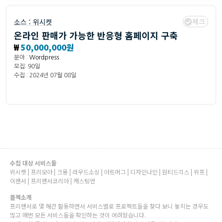
체크
소스 :
위시켓
온라인 판매가 가능한 반응형 홈페이지 구축
₩
50,000,000원
분야 :
Wordpress
모집: 90일
수집 : 2024년 07월 08일
수집 대상 서비스들
위시켓 | 프리모아 | 크몽 | 라우드소싱 | 아트머그 | 디자인나인 | 원티드긱스 | 위프 |
이랜서 | 프리랜서코리아 | 캐스팅엔
플젝소개
프리랜서로 몇 해간 활동하면서 서비스별로 프로젝트들을 찾다 보니 놓치는 경우도
많고 매번 모든 서비스들을 확인하는 것이 어려웠습니다.