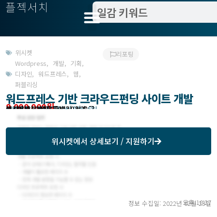
플젝서치
위시켓
리포팅
Wordpress
,
개발
,
기획
,
디자인
,
워드프레스
,
웹
,
퍼블리싱
워드프레스 기반 크라우드펀딩 사이트 개발
8,000,000원
고객위치 : 서울특별시 서초구
작업방식 : 외주(도급)
모집기한 : 2022년 03월 08일 6일
예상기간 : 30일
위시켓등록일자 : 2022.02.22.
위시켓
에서 상세보기 / 지원하기
오후 10:27
정보 수집일: 2022년 02월 23일