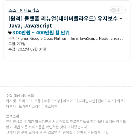
체크
소스 :
원티드긱스
[원격] 플랫폼 리뉴얼(네이버클라우드) 유지보수 –
Java, JavaScript
₩
300만원 ~ 400만원 월 단위
분야 :
Figma
,
Google Cloud Platform
,
Java
,
JavaScript
,
Node.js
,
react
모집: 2개월
수집 : 2022년 09월 01일
수집 대상 서비스들
위시켓 | 프리모아 | 크몽 | 라우드소싱 | 아트머그 | 디자인나인 | 원티드긱스 | 위프 |
이랜서 | 프리랜서코리아 | 캐스팅엔
플젝소개
프리랜서로 몇 해간 활동하면서 서비스별로 프로젝트들을 찾다 보니 놓치는 경우도
많고 매번 모든 서비스들을 확인하는 것이 어려웠습니다.
그래서 한 곳에 모아서 볼 수 있으면 참 편하겠다 싶어서 만들었습니다.