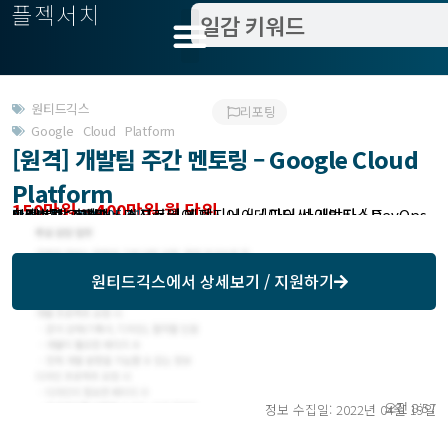
플젝서치
원티드긱스
리포팅
Google Cloud Platform
[원격] 개발팀 주간 멘토링 – Google Cloud
Platform
150만원 ~ 400만원 월 단위
모집분야 : 개발 > 소프트웨어 엔지니어 / 파이썬 개발자 / DevOps / 시스템 관리자 / 머신러닝 엔지니어 / 데이터 사이언티스트
작업방식 : 원격
모집기한 : 2022-05-01
예상기간 : 6개월
미팅방식 : 온라인
원티드긱스
에서 상세보기 / 지원하기
오전 8:57
정보 수집일: 2022년 04월 19일