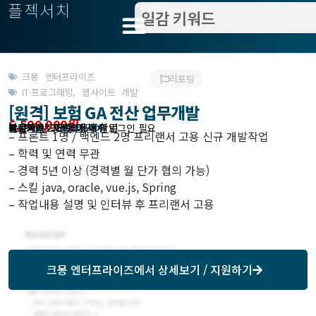
플젝서치
크몽 엔터프라이즈
리포팅
IT·프로그래밍
,
웹사이트 개발
[원격] 보험 GA 전산 업무개발
6,500,000원
받은제안 : 크몽에서 확인
작업방식 : 상주, 월 급여
모집기한 : 크몽에서 확인
예상기간 : 75일
프로젝트조회 : 크몽에서 로그인 필요
– 프론트 1명 / 백엔드 2명 프리랜서 고용 신규 개발작업
– 학력 및 연력 무관
– 경력 5년 이상 (경력별 월 단가 협의 가능)
– 스킬 java, oracle, vue.js, Spring
– 작업내용 설명 및 인터뷰 후 프리랜서 고용
크몽 엔터프라이즈
에서 상세보기 / 지원하기