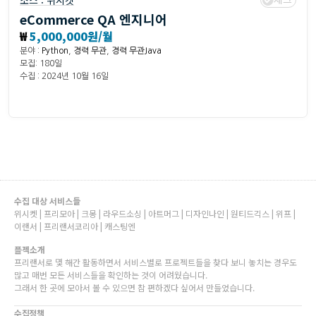
소스 :
위시켓
eCommerce QA 엔지니어
₩
5,000,000원/월
분야 :
Python
,
경력 무관
,
경력 무관Java
모집: 180일
수집 : 2024년 10월 16일
수집 대상 서비스들
위시켓 | 프리모아 | 크몽 | 라우드소싱 | 아트머그 | 디자인나인 | 원티드긱스 | 위프 |
이랜서 | 프리랜서코리아 | 캐스팅엔
플젝소개
프리랜서로 몇 해간 활동하면서 서비스별로 프로젝트들을 찾다 보니 놓치는 경우도
많고 매번 모든 서비스들을 확인하는 것이 어려웠습니다.
그래서 한 곳에 모아서 볼 수 있으면 참 편하겠다 싶어서 만들었습니다.
수집정책