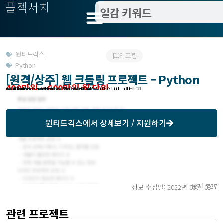
플젝서치
원티드긱스
리포팅
Python
[원격/상주] 웹 크롤링 프로젝트 – Python
400만원 ~ 600만원 월 단위
모집분야 : 개발 > 웹 개발자 / 파이썬 개발자
작업방식 : 원격
모집기한 : 2022-03-08 협의 가능
예상기간 : 1개월
미팅방식 : 오프라인 (협의가능)
원티드긱스
에서 상세보기 / 지원하기
오전 7:37
정보 수집일: 2022년 03월 08일
관련 프로젝트