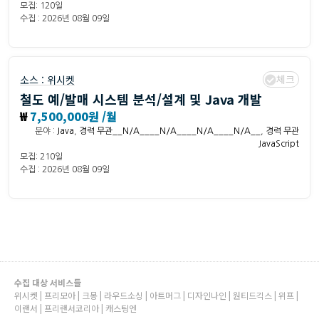
모집: 120일
수집 : 2026년 08월 09일
체크
소스 :
위시켓
철도 예/발매 시스템 분석/설계 및 Java 개발
₩
7,500,000원 /월
분야 :
Java
,
경력 무관__N/A____N/A____N/A____N/A__
,
경력 무관
JavaScript
모집: 210일
수집 : 2026년 08월 09일
수집 대상 서비스들
위시켓 | 프리모아 | 크몽 | 라우드소싱 | 아트머그 | 디자인나인 | 원티드긱스 | 위프 |
이랜서 | 프리랜서코리아 | 캐스팅엔