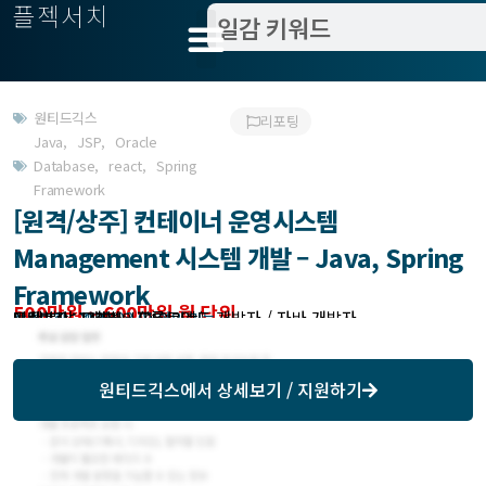
플젝서치
원티드긱스
리포팅
Java
,
JSP
,
Oracle
Database
,
react
,
Spring
Framework
[원격/상주] 컨테이너 운영시스템
Management 시스템 개발 – Java, Spring
Framework
500만원 ~ 600만원 월 단위
모집분야 : 개발 > 프론트엔드 개발자 / 자바 개발자
작업방식 : 원격
모집기한 : 2022-03-01 협의 가능
예상기간 : 12개월
미팅방식 : 오프라인 (협의가능)
원티드긱스
에서 상세보기 / 지원하기