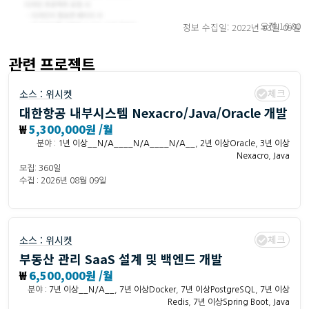
오전 10:00
정보 수집일: 2022년 03월 09일
관련 프로젝트
체크
소스 :
위시켓
대한항공 내부시스템 Nexacro/Java/Oracle 개발
₩
5,300,000원 /월
분야 :
1년 이상__N/A____N/A____N/A__
,
2년 이상Oracle
,
3년 이상
Nexacro
,
Java
모집: 360일
수집 : 2026년 08월 09일
체크
소스 :
위시켓
부동산 관리 SaaS 설계 및 백엔드 개발
₩
6,500,000원 /월
분야 :
7년 이상__N/A__
,
7년 이상Docker
,
7년 이상PostgreSQL
,
7년 이상
Redis
,
7년 이상Spring Boot
,
Java