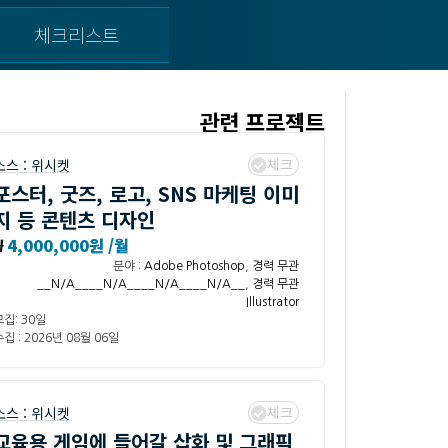
체크리스트
관련 프로젝트
체크
소스 :
위시켓
포스터, 굿즈, 로고, SNS 마케팅 이미
지 등 콘텐츠 디자인
₩
4,000,000원 /월
분야 :
Adobe Photoshop
,
경력 무관
__N/A____N/A____N/A____N/A__
,
경력 무관
Illustrator
모집: 30일
집 : 2026년 08월 06일
체크
소스 :
위시켓
교육용 게임에 들어갈 삽화 및 그래픽