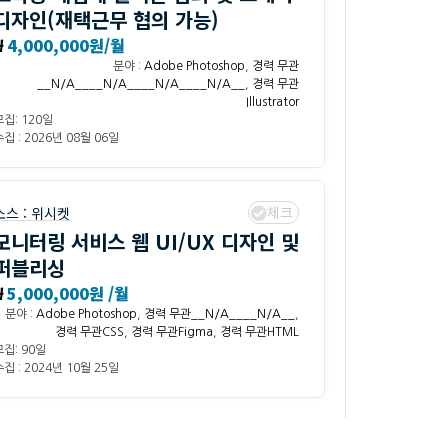
디자인(재택근무 협의 가능)
₩
4,000,000원/월
분야 :
Adobe Photoshop
,
경력 무관
__N/A____N/A____N/A____N/A__
,
경력 무관
Illustrator
모집: 120일
집 : 2026년 08월 06일
체크
소스 :
위시켓
모니터링 서비스 웹 UI/UX 디자인 및
퍼블리싱
₩
5,000,000원 /월
분야 :
Adobe Photoshop
,
경력 무관__N/A____N/A__
,
경력 무관CSS
,
경력 무관Figma
,
경력 무관HTML
모집: 90일
집 : 2024년 10월 25일