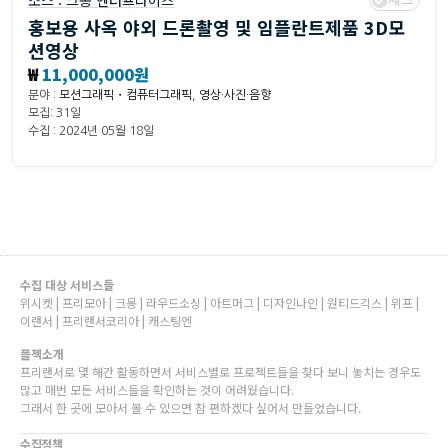
소스 :
크몽 엔터프라이즈
홍보용 사옥 야외 드론촬영 및 임플란트제품 3D모
션영상
₩
11,000,000원
분야 :
모션그래픽・컴퓨터그래픽
,
영상·사진·음향
모집: 31일
수집 : 2024년 05월 18일
수집 대상 서비스들
위시켓 | 프리모아 | 크몽 | 라우드소싱 | 아트머그 | 디자인나인 | 원티드긱스 | 위프 |
이랜서 | 프리랜서코리아 | 캐스팅엔
플젝소개
프리랜서로 몇 해간 활동하면서 서비스별로 프로젝트들을 찾다 보니 놓치는 경우도
많고 매번 모든 서비스들을 확인하는 것이 어려웠습니다.
그래서 한 곳에 모아서 볼 수 있으면 참 편하겠다 싶어서 만들었습니다.
수집정책