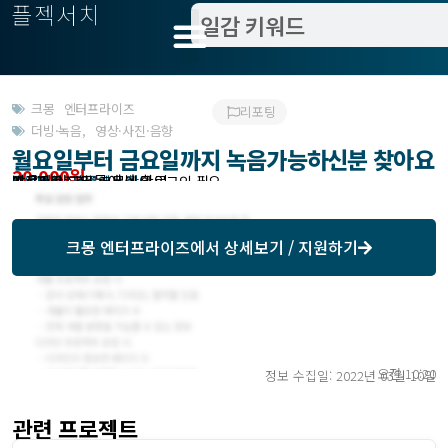
플젝서치
크몽 엔터프라이즈
리포팅
더빙·녹음
,
영상·사진·음향
월요일부터 금요일까지 녹음가능하신분 찾아요
20,000원
받은제안 : 크몽에서 확인
작업방식 : 외주
모집기한 : 크몽에서 확인
예상기간 : 1일
프로젝트조회 : 크몽에서 로그인 필요
크몽 엔터프라이즈
에서 상세보기 / 지원하기
오전 10:20
정보 수집일: 2022년 03월 10일
관련 프로젝트