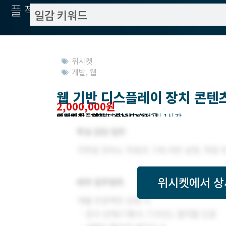
플젝서치
위시켓
개발
,
웹
웹 기반 디스플레이 장치 콘텐
2,000,000원
작업방식 : 외주(도급)
모집기한 : 2022년 02월 25일 2일 1시간
예상기간 : 7일
위시켓등록일자 : 2022.02.21.
고객위치 : 경기도 성남시 수정구
위시켓
에서 상