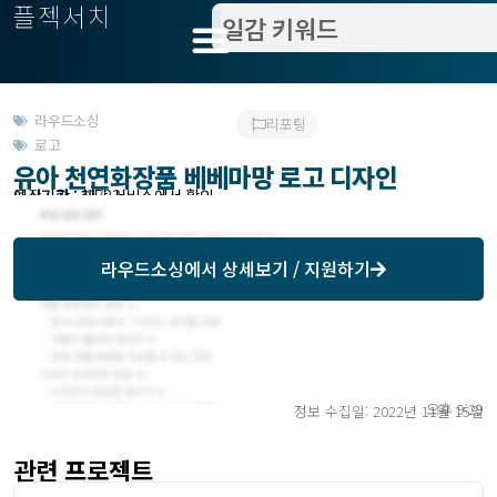
플젝서치
라우드소싱
리포팅
로고
유아 천연화장품 베베마망 로고 디자인
모집기한 : 11/22
예상기간 : 해당 서비스에서 확인
라우드소싱
에서 상세보기 / 지원하기
오후 9:29
정보 수집일: 2022년 11월 15일
관련 프로젝트