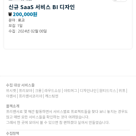
신규 SaaS 서비스 BI 디자인
₩
200,000원
분야 :
로고
모집: 1일
수집 : 2024년 02월 08일
수집 대상 서비스들
위시켓 | 프리모아 | 크몽 | 라우드소싱 | 아트머그 | 디자인나인 | 원티드긱스 | 위프 |
이랜서 | 프리랜서코리아 | 캐스팅엔
플젝소개
프리랜서로 몇 해간 활동하면서 서비스별로 프로젝트들을 찾다 보니 놓치는 경우도
많고 매번 모든 서비스들을 확인하는 것이 어려웠습니다.
그래서 한 곳에 모아서 볼 수 있으면 참 편하겠다 싶어서 만들었습니다.
수집정책