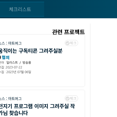
체크리스트
관련 프로젝트
체크
소스 :
아트머그
움직이는 구독티콘 그려주실분
₩
협의
분야 :
일러스트 / 방송용
집: 2023-07-22
집 : 2023년 07월 06일
체크
소스 :
아트머그
던지기 프로그램 이미지 그려주실 작
가님 찾습니다