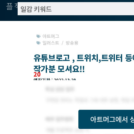
플젝서치
아트머그
일러스트 / 방송용
유튜브로고 , 트위치,트위터 
작가분 모셔요!!
20
모집기한 : 2022-11-30
예상기간 : 2022-12-31
아트머그
에서 