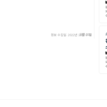
모
수
오전 3:28
정보 수집일: 2022년 11월 07일
모
수