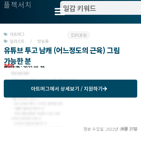
플젝서치
아트머그
리포팅
일러스트 / 방송용
유튜브 투고 남캐 (어느정도의 근육) 그림
가능한 분
협의
모집기한 : 2022-05-31
예상기간 : 2022-06-10
아트머그
에서 상세보기 / 지원하기
오후 3:30
정보 수집일: 2022년 05월 27일