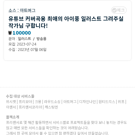
체크
소스 :
아트머그
유튜브 커버곡용 최애의 아이풍 일러스트 그려주실
작가님 구합니다!
₩
100000
분야 :
일러스트 / 방송용
모집: 2023-07-24
수집 : 2023년 07월 06일
수집 대상 서비스들
위시켓 | 프리모아 | 크몽 | 라우드소싱 | 아트머그 | 디자인나인 | 원티드긱스 | 위프 |
이랜서 | 프리랜서코리아 | 캐스팅엔
플젝소개
프리랜서로 몇 해간 활동하면서 서비스별로 프로젝트들을 찾다 보니 놓치는 경우도
많고 매번 모든 서비스들을 확인하는 것이 어려웠습니다.
그래서 한 곳에 모아서 볼 수 있으면 참 편하겠다 싶어서 만들었습니다.