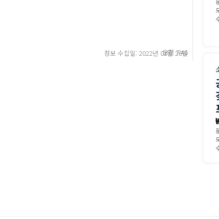
모
수
오전 7:46
정보 수집일: 2022년 02월 26일
모
수