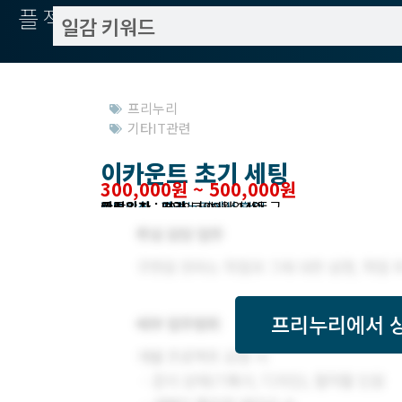
플젝서치
프리누리
기타IT관련
이카운트 초기 세팅
300,000원 ~ 500,000원
작업방식 : 파견
모집기한 : 프리누리에서 확인
예상기간 : 5 일
등록일자 : 2018년 08월 14일
관련위치 : 경기 고양시 일산동구
프리누리
에서 