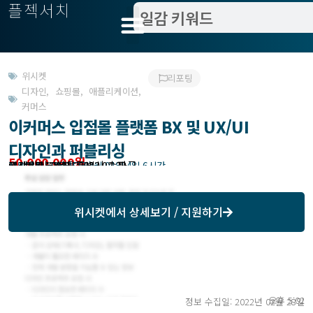
플젝서치
위시켓
리포팅
디자인
,
쇼핑몰
,
애플리케이션
,
커머스
이커머스 입점몰 플랫폼 BX 및 UX/UI
디자인과 퍼블리싱
50,000,000원
고객위치 : 서울특별시 송파구
작업방식 : 외주(도급)
모집기한 : 2022년 03월 04일 4일 6시간
예상기간 : 90일
위시켓등록일자 : 2022.02.28.
위시켓
에서 상세보기 / 지원하기
오후 5:02
정보 수집일: 2022년 02월 28일