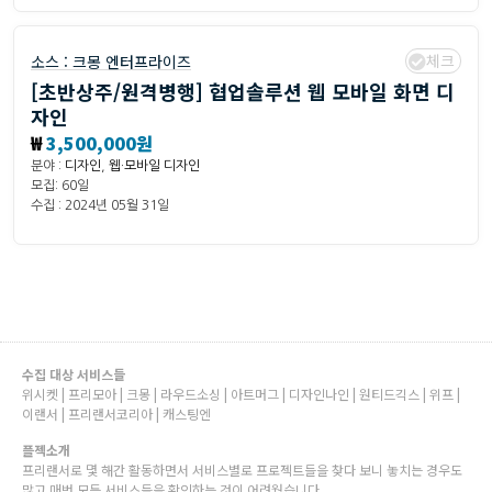
체크
소스 :
크몽 엔터프라이즈
[초반상주/원격병행] 협업솔루션 웹 모바일 화면 디
자인
₩
3,500,000원
분야 :
디자인
,
웹·모바일 디자인
모집: 60일
수집 : 2024년 05월 31일
수집 대상 서비스들
위시켓 | 프리모아 | 크몽 | 라우드소싱 | 아트머그 | 디자인나인 | 원티드긱스 | 위프 |
이랜서 | 프리랜서코리아 | 캐스팅엔
플젝소개
프리랜서로 몇 해간 활동하면서 서비스별로 프로젝트들을 찾다 보니 놓치는 경우도
많고 매번 모든 서비스들을 확인하는 것이 어려웠습니다.