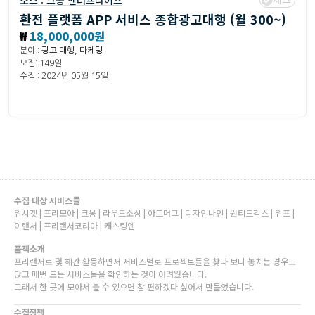
소스 :
크몽 엔터프라이즈
환전 플랫폼 APP 서비스 종합광고대행 (월 300~)
₩
18,000,000원
분야 :
광고 대행
,
마케팅
모집: 149일
수집 : 2024년 05월 15일
수집 대상 서비스들
위시켓 | 프리모아 | 크몽 | 라우드소싱 | 아트머그 | 디자인나인 | 원티드긱스 | 위프 |
이랜서 | 프리랜서코리아 | 캐스팅엔
플젝소개
프리랜서로 몇 해간 활동하면서 서비스별로 프로젝트들을 찾다 보니 놓치는 경우도
많고 매번 모든 서비스들을 확인하는 것이 어려웠습니다.
그래서 한 곳에 모아서 볼 수 있으면 참 편하겠다 싶어서 만들었습니다.
수집정책