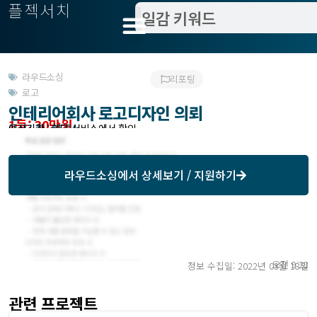
플젝서치
라우드소싱
리포팅
로고
인테리어회사 로고디자인 의뢰
1등: 30만원
모집기한 : 03/24
예상기간 : 해당 서비스에서 확인
라우드소싱
에서 상세보기 / 지원하기
오전 9:28
정보 수집일: 2022년 03월 18일
관련 프로젝트