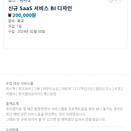
소스 :
위시켓
신규 SaaS 서비스 BI 디자인
₩
200,000원
분야 :
로고
모집: 1일
수집 : 2024년 02월 08일
수집 대상 서비스들
위시켓 | 프리모아 | 크몽 | 라우드소싱 | 아트머그 | 디자인나인 | 원티드긱스 | 위프 |
이랜서 | 프리랜서코리아 | 캐스팅엔
플젝소개
프리랜서로 몇 해간 활동하면서 서비스별로 프로젝트들을 찾다 보니 놓치는 경우도
많고 매번 모든 서비스들을 확인하는 것이 어려웠습니다.
그래서 한 곳에 모아서 볼 수 있으면 참 편하겠다 싶어서 만들었습니다.
수집정책