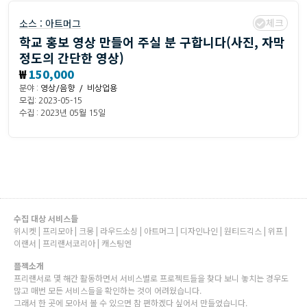
체크
소스 :
아트머그
학교 홍보 영상 만들어 주실 분 구합니다(사진, 자막
정도의 간단한 영상)
₩
150,000
분야 :
영상/음향 / 비상업용
모집: 2023-05-15
수집 : 2023년 05월 15일
수집 대상 서비스들
위시켓 | 프리모아 | 크몽 | 라우드소싱 | 아트머그 | 디자인나인 | 원티드긱스 | 위프 |
이랜서 | 프리랜서코리아 | 캐스팅엔
플젝소개
프리랜서로 몇 해간 활동하면서 서비스별로 프로젝트들을 찾다 보니 놓치는 경우도
많고 매번 모든 서비스들을 확인하는 것이 어려웠습니다.
그래서 한 곳에 모아서 볼 수 있으면 참 편하겠다 싶어서 만들었습니다.