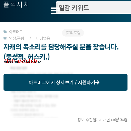
플젝서치
아트머그
리포팅
영상/음향 / 비상업용
자캐의 목소리를 담당해주실 분을 찾습니다.
(중성적, 허스키.)
협의! 맡깁니다!
모집기한 : 2023-03-10
예상기간 : 2023-03-20
아트머그
에서 상세보기 / 지원하기
오전 9:39
정보 수집일: 2023년 02월 24일