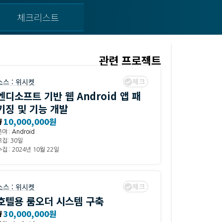
체크리스트
관련 프로젝트
체크
소스 :
위시켓
엔디소프트 기반 웹 Android 앱 패
키징 및 기능 개발
₩
10,000,000원
분야 :
Android
모집: 30일
집 : 2024년 10월 22일
체크
소스 :
위시켓
호텔용 룸오더 시스템 구축
₩
30,000,000원