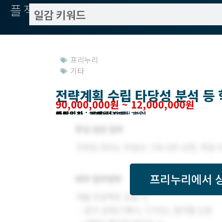
플젝서치
프리누리
기타
전략계획 수립 타당성 분석 등 
90,000,000원 ~ 12,000,000원
작업방식 : 재택
모집기한 : 프리누리에서 확인
예상기간 : 3 개월
등록일자 : 2021년 09월 30일
관련위치 : 인천 전지역
프리누리
에서 