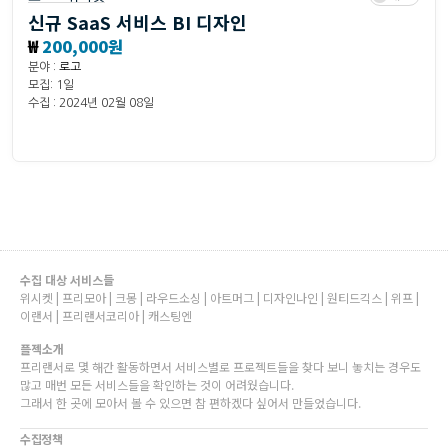
신규 SaaS 서비스 BI 디자인
₩
200,000원
분야 :
로고
모집: 1일
수집 : 2024년 02월 08일
수집 대상 서비스들
위시켓 | 프리모아 | 크몽 | 라우드소싱 | 아트머그 | 디자인나인 | 원티드긱스 | 위프 |
이랜서 | 프리랜서코리아 | 캐스팅엔
플젝소개
프리랜서로 몇 해간 활동하면서 서비스별로 프로젝트들을 찾다 보니 놓치는 경우도
많고 매번 모든 서비스들을 확인하는 것이 어려웠습니다.
그래서 한 곳에 모아서 볼 수 있으면 참 편하겠다 싶어서 만들었습니다.
수집정책