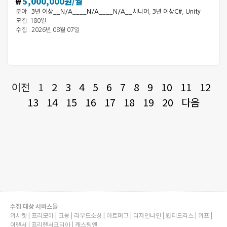
₩
5,000,000원/월
분야 :
3년 이상__N/A____N/A____N/A__시니어
,
3년 이상C#
,
Unity
모집: 180일
수집 : 2026년 08월 07일
이전
1
2
3
4
5
6
7
8
9
10
11
12
13
14
15
16
17
18
19
20
다음
수집 대상 서비스들
위시켓 | 프리모아 | 크몽 | 라우드소싱 | 아트머그 | 디자인나인 | 원티드긱스 | 위프 |
이랜서 | 프리랜서코리아 | 캐스팅엔