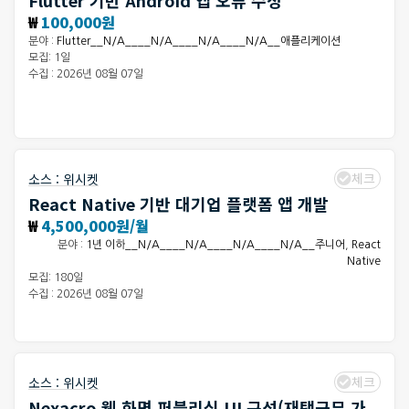
₩
100,000원
분야 :
Flutter__N/A____N/A____N/A____N/A__애플리케이션
모집: 1일
수집 : 2026년 08월 07일
체크
소스 :
위시켓
React Native 기반 대기업 플랫폼 앱 개발
₩
4,500,000원/월
분야 :
1년 이하__N/A____N/A____N/A____N/A__주니어
,
React
Native
모집: 180일
수집 : 2026년 08월 07일
체크
소스 :
위시켓
Nexacro 웹 화면 퍼블리싱 UI 구성(재택근무 가