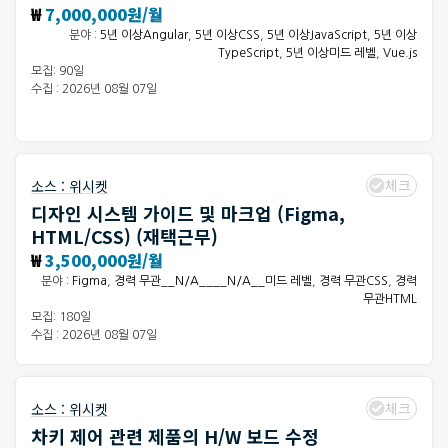
₩
7,000,000원/월
분야 :
5년 이상Angular
,
5년 이상CSS
,
5년 이상JavaScript
,
5년 이상
TypeScript
,
5년 이상미드 레벨
,
Vue.js
모집: 90일
수집 : 2026년 08월 07일
체크
소스 :
위시켓
디자인 시스템 가이드 및 마크업 (Figma,
HTML/CSS) (재택근무)
₩
3,500,000원/월
분야 :
Figma
,
경력 무관__N/A____N/A__미드 레벨
,
경력 무관CSS
,
경력
무관HTML
모집: 180일
수집 : 2026년 08월 07일
체크
소스 :
위시켓
차키 제어 관련 제품의 H/W 보드 수정