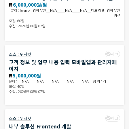
₩
6,000,000원/월
분야 :
laravel
,
경력 무관__N/A____N/A____N/A__미드 레벨
,
경력 무관
PHP
모집: 60일
수집 : 2026년 08월 07일
체크
소스 :
위시켓
고객 정보 및 업무 내용 입력 모바일앱과 관리자페
이지
₩
5,000,000원
분야 :
__N/A____N/A____N/A____N/A____N/A__웹 외 1개
모집: 40일
수집 : 2026년 08월 07일
체크
소스 :
위시켓
내부 솔루션 Frontend 개발