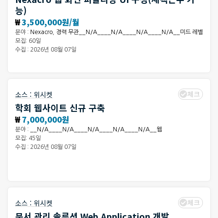
능)
₩
3,500,000원/월
분야 :
Nexacro
,
경력 무관__N/A____N/A____N/A____N/A__미드 레벨
모집: 60일
수집 : 2026년 08월 07일
체크
소스 :
위시켓
학회 웹사이트 신규 구축
₩
7,000,000원
분야 :
__N/A____N/A____N/A____N/A____N/A__웹
모집: 45일
수집 : 2026년 08월 07일
체크
소스 :
위시켓
문서 관리 솔루션 Web Application 개발