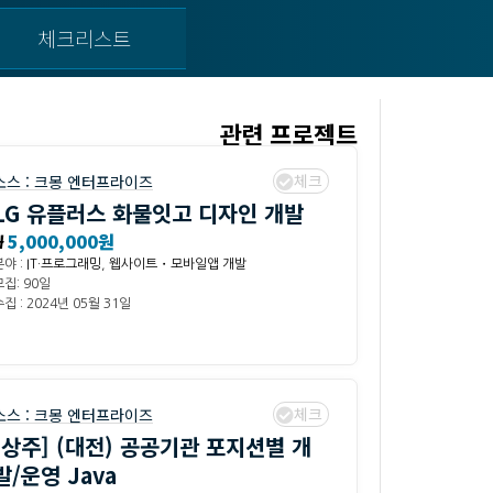
체크리스트
관련 프로젝트
체크
소스 :
크몽 엔터프라이즈
LG 유플러스 화물잇고 디자인 개발
₩
5,000,000원
분야 :
IT·프로그래밍
,
웹사이트・모바일앱 개발
모집: 90일
집 : 2024년 05월 31일
체크
소스 :
크몽 엔터프라이즈
[상주] (대전) 공공기관 포지션별 개
발/운영 Java