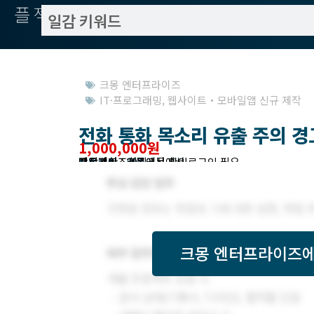
플젝서치
크몽 엔터프라이즈
IT·프로그래밍
,
웹사이트・모바일앱 신규 제작
전화 통화 목소리 유출 주의 경
1,000,000원
작업방식 : 외주
모집기한 : 크몽에서 확인
예상기간 : 30일
프로젝트조회 : 크몽에서 로그인 필요
받은제안 : 크몽에서 확인
크몽 엔터프라이즈
에