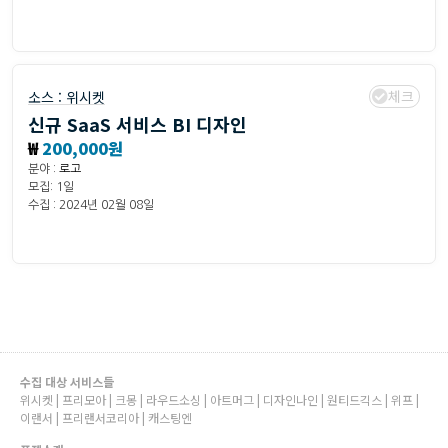
체크
소스 :
위시켓
신규 SaaS 서비스 BI 디자인
₩
200,000원
분야 :
로고
모집: 1일
수집 : 2024년 02월 08일
수집 대상 서비스들
위시켓 | 프리모아 | 크몽 | 라우드소싱 | 아트머그 | 디자인나인 | 원티드긱스 | 위프 |
이랜서 | 프리랜서코리아 | 캐스팅엔