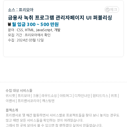
체크
소스 :
프리모아
금융사 녹취 프로그램 관리자페이지 UI 퍼블리싱
₩
월 임금 300 ~ 500 만원
분야 :
CSS
,
HTML
,
JavaScript
,
개발
모집: 기간 : 프리모아에서 확인
수집 : 2024년 03월 12일
수집 대상 서비스들
위시켓 | 프리모아 | 크몽 | 라우드소싱 | 아트머그 | 디자인나인 | 원티드긱스 | 위프 |
이랜서 | 프리랜서코리아 | 캐스팅엔
플젝소개
프리랜서로 몇 해간 활동하면서 서비스별로 프로젝트들을 찾다 보니 놓치는 경우도
많고 매번 모든 서비스들을 확인하는 것이 어려웠습니다.
그래서 한 곳에 모아서 볼 수 있으면 참 편하겠다 싶어서 만들었습니다.