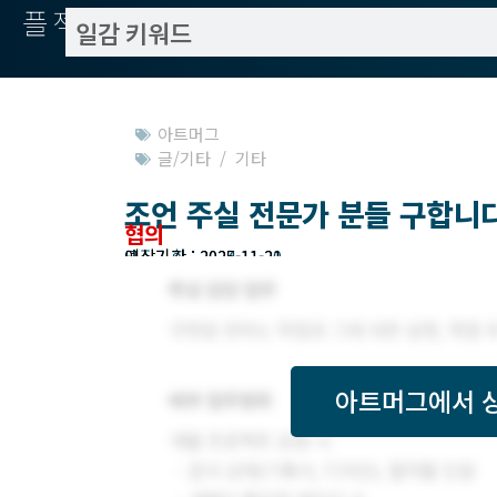
플젝서치
아트머그
글/기타 / 기타
조언 주실 전문가 분들 구합니다
협의
모집기한 : 2024-11-20
예상기간 : 2025-11-21
아트머그
에서 