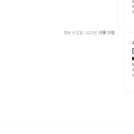
모
수
오후 9:29
정보 수집일: 2022년 11월 13일
모
수