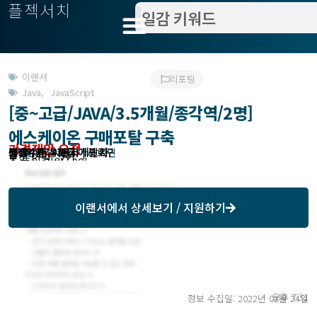
플젝서치
이랜서
리포팅
Java
,
JavaScript
[중~고급/JAVA/3.5개월/종각역/2명]
에스케이온 구매포탈 구축
가격제안 요청
분야 : 개발
필요수준 : 고급 개발자
작업방식 : 이랜서에서 확인
모집기한 : 이랜서에서 확인
예상기간 : 4개월
고객위치 : 서울시 | 종로구
모집 인원 : 2인
총 투입 인원 : 0인
이랜서
에서 상세보기 / 지원하기
오후 7:31
정보 수집일: 2022년 02월 24일