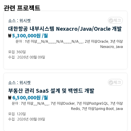
관련 프로젝트
체크
소스 :
위시켓
대한항공 내부시스템 Nexacro/Java/Oracle 개발
₩
5,300,000원 /월
분야 :
1년 이상__N/A____N/A____N/A__
,
2년 이상Oracle
,
3년 이상
Nexacro
,
Java
모집: 360일
수집 : 2026년 08월 09일
체크
소스 :
위시켓
부동산 관리 SaaS 설계 및 백엔드 개발
₩
6,500,000원 /월
분야 :
7년 이상__N/A__
,
7년 이상Docker
,
7년 이상PostgreSQL
,
7년 이상
Redis
,
7년 이상Spring Boot
,
Java
모집: 120일
수집 : 2026년 08월 09일