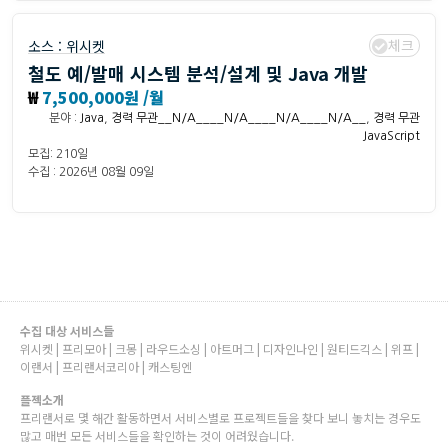
체크
소스 :
위시켓
철도 예/발매 시스템 분석/설계 및 Java 개발
₩
7,500,000원 /월
분야 :
Java
,
경력 무관__N/A____N/A____N/A____N/A__
,
경력 무관
JavaScript
모집: 210일
수집 : 2026년 08월 09일
수집 대상 서비스들
위시켓 | 프리모아 | 크몽 | 라우드소싱 | 아트머그 | 디자인나인 | 원티드긱스 | 위프 |
이랜서 | 프리랜서코리아 | 캐스팅엔
플젝소개
프리랜서로 몇 해간 활동하면서 서비스별로 프로젝트들을 찾다 보니 놓치는 경우도
많고 매번 모든 서비스들을 확인하는 것이 어려웠습니다.