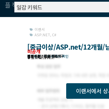
플젝서치
이랜서
ASP.NET
,
C#
[중급이상/ASP.net/12개월
비공개
작업방식 : 이랜서에서 확인
모집기한 : 이랜서에서 확인
예상기간 : 12개월
고객위치 : 서울 | 용산구
분야 : 운영중
필요수준 : 중급 개발자
모집 인원 : 1인
총 투입 인원 : 0인
이랜서
에서 상