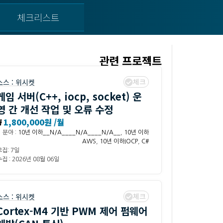
체크리스트
관련 프로젝트
체크
소스 :
위시켓
게임 서버(C++, iocp, socket) 운
영 간 개선 작업 및 오류 수정
₩
1,800,000원 /월
분야 :
10년 이하__N/A____N/A____N/A__
,
10년 이하
AWS
,
10년 이하IOCP
,
C#
모집: 7일
집 : 2026년 08월 06일
체크
소스 :
위시켓
Cortex-M4 기반 PWM 제어 펌웨어