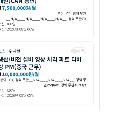
개발(CAN 통신)
₩
7,500,000원/월
분야 :
C#
,
경력 무관
__N/A____N/A____N/A____N/A__
,
경력 무관C#
모집: 360일
집 : 2026년 08월 06일
체크
소스 :
위시켓
생산/비전 설비 영상 처리 파트 디버
깅 PM(중국 근무)
₩
10,000,000원/월
분야 :
C#
,
경력 무관__N/A____N/A____N/A__
,
경력 무
관cognex
,
경력 무관euresys
모집: 120일
집 : 2026년 08월 05일