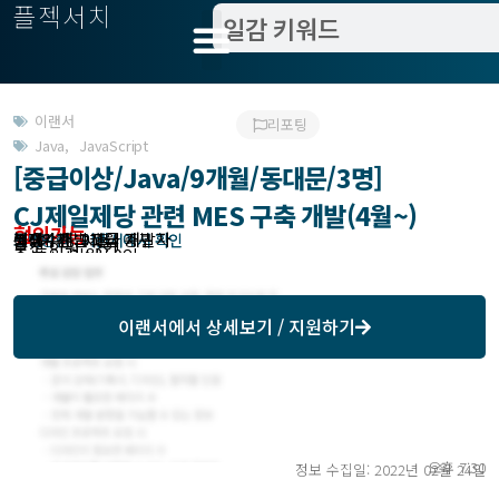
플젝서치
이랜서
리포팅
Java
,
JavaScript
[중급이상/Java/9개월/동대문/3명]
CJ제일제당 관련 MES 구축 개발(4월~)
협의가능
분야 : 개발
필요수준 : 고급 개발자
작업방식 : 이랜서에서 확인
모집기한 : 이랜서에서 확인
예상기간 : 9개월
고객위치 : 서울 | 중구
모집 인원 : 3인
총 투입 인원 : 0인
이랜서
에서 상세보기 / 지원하기
오후 7:30
정보 수집일: 2022년 02월 24일