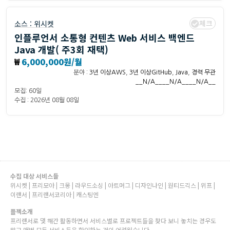
체크
소스 :
위시켓
인플루언서 소통형 컨텐츠 Web 서비스 백엔드
Java 개발( 주3회 재택)
₩
6,000,000원/월
분야 :
3년 이상AWS
,
3년 이상GitHub
,
Java
,
경력 무관
__N/A____N/A____N/A__
모집: 60일
수집 : 2026년 08월 08일
수집 대상 서비스들
위시켓 | 프리모아 | 크몽 | 라우드소싱 | 아트머그 | 디자인나인 | 원티드긱스 | 위프 |
이랜서 | 프리랜서코리아 | 캐스팅엔
플젝소개
프리랜서로 몇 해간 활동하면서 서비스별로 프로젝트들을 찾다 보니 놓치는 경우도
많고 매번 모든 서비스들을 확인하는 것이 어려웠습니다.