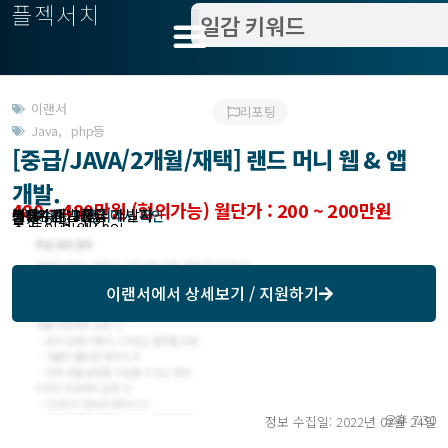
플젝서치
이랜서
리포팅
Java
,
php등
[중급/JAVA/2개월/재택] 랜드 머니 웹 & 앱
개발.
480 ~ 480만원 (협의가능) 월단가 : 200 ~ 200만원
분야 : 개발
필요수준 : 중급 개발자
작업방식 : 이랜서에서 확인
모집기한 : 이랜서에서 확인
예상기간 : 2개월
고객위치 : 재택
모집 인원 : 0인
총 투입 인원 : 0인
이랜서
에서 상세보기 / 지원하기
오후 7:30
정보 수집일: 2022년 02월 24일