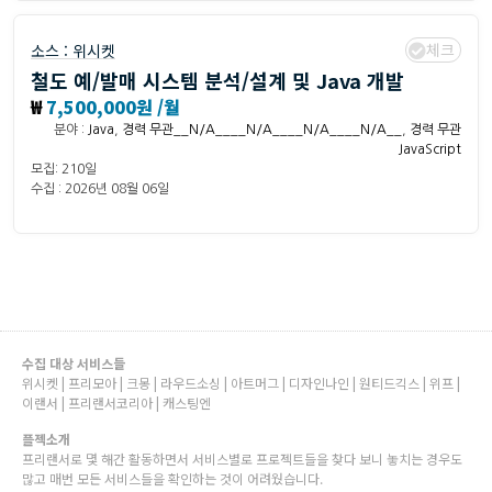
체크
소스 :
위시켓
철도 예/발매 시스템 분석/설계 및 Java 개발
₩
7,500,000원 /월
분야 :
Java
,
경력 무관__N/A____N/A____N/A____N/A__
,
경력 무관
JavaScript
모집: 210일
수집 : 2026년 08월 06일
수집 대상 서비스들
위시켓 | 프리모아 | 크몽 | 라우드소싱 | 아트머그 | 디자인나인 | 원티드긱스 | 위프 |
이랜서 | 프리랜서코리아 | 캐스팅엔
플젝소개
프리랜서로 몇 해간 활동하면서 서비스별로 프로젝트들을 찾다 보니 놓치는 경우도
많고 매번 모든 서비스들을 확인하는 것이 어려웠습니다.