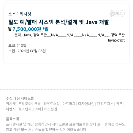
체크
소스 :
위시켓
철도 예/발매 시스템 분석/설계 및 Java 개발
₩
7,500,000원 /월
분야 :
Java
,
경력 무관__N/A____N/A____N/A____N/A__
,
경력 무관
JavaScript
모집: 210일
수집 : 2026년 08월 06일
수집 대상 서비스들
위시켓 | 프리모아 | 크몽 | 라우드소싱 | 아트머그 | 디자인나인 | 원티드긱스 | 위프 |
이랜서 | 프리랜서코리아 | 캐스팅엔
플젝소개
프리랜서로 몇 해간 활동하면서 서비스별로 프로젝트들을 찾다 보니 놓치는 경우도
많고 매번 모든 서비스들을 확인하는 것이 어려웠습니다.