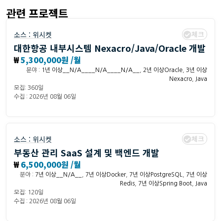
관련 프로젝트
체크
소스 :
위시켓
대한항공 내부시스템 Nexacro/Java/Oracle 개발
₩
5,300,000원 /월
분야 :
1년 이상__N/A____N/A____N/A__
,
2년 이상Oracle
,
3년 이상
Nexacro
,
Java
모집: 360일
수집 : 2026년 08월 06일
체크
소스 :
위시켓
부동산 관리 SaaS 설계 및 백엔드 개발
₩
6,500,000원 /월
분야 :
7년 이상__N/A__
,
7년 이상Docker
,
7년 이상PostgreSQL
,
7년 이상
Redis
,
7년 이상Spring Boot
,
Java
모집: 120일
수집 : 2026년 08월 06일