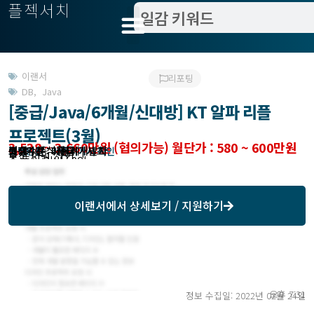
플젝서치
이랜서
리포팅
DB
,
Java
[중급/Java/6개월/신대방] KT 알파 리플
프로젝트(3월)
3,538 ~ 3,660만원 (협의가능) 월단가 : 580 ~ 600만원
분야 : 분석/설계
필요수준 : 중급 개발자
작업방식 : 이랜서에서 확인
모집기한 : 이랜서에서 확인
예상기간 : 6개월
고객위치 : 서울시 | 서초
모집 인원 : 1인
총 투입 인원 : 0인
이랜서
에서 상세보기 / 지원하기
오후 7:31
정보 수집일: 2022년 02월 24일