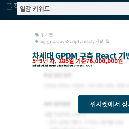
플젝서치
위시켓
ag-grid
,
JavaScript
,
react
,
개발
,
웹
차세대 GPDM 구축 React 
5~9년 차, 285일 기준76,000,000원
작업방식 : 기간제(상주)
모집기한 : 2022년 03월 17일 6일
예상기간 : 285일
위시켓등록일자 : 2022.03.03.
위시켓
에서 상