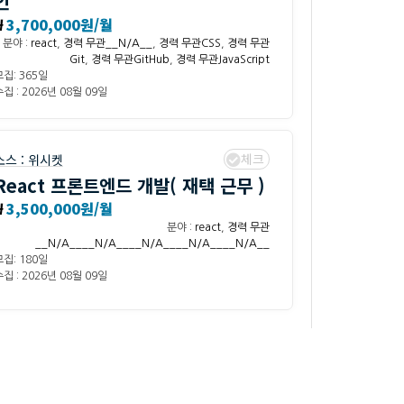
인
₩
3,700,000원/월
분야 :
react
,
경력 무관__N/A__
,
경력 무관CSS
,
경력 무관
Git
,
경력 무관GitHub
,
경력 무관JavaScript
모집: 365일
집 : 2026년 08월 09일
체크
소스 :
위시켓
React 프론트엔드 개발( 재택 근무 )
₩
3,500,000원/월
분야 :
react
,
경력 무관
__N/A____N/A____N/A____N/A____N/A__
모집: 180일
집 : 2026년 08월 09일