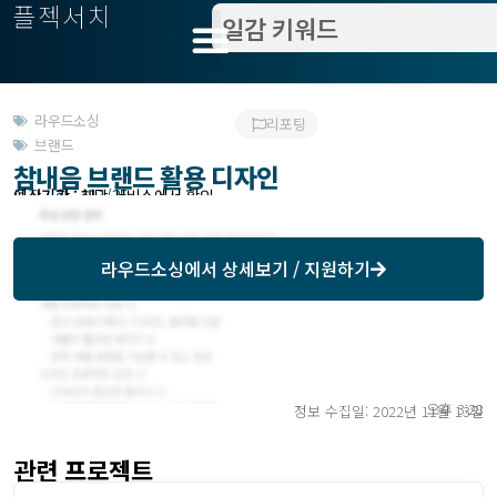
플젝서치
라우드소싱
리포팅
브랜드
참내음 브랜드 활용 디자인
모집기한 : 111/25
예상기간 : 해당 서비스에서 확인
라우드소싱
에서 상세보기 / 지원하기
오후 3:28
정보 수집일: 2022년 11월 13일
관련 프로젝트