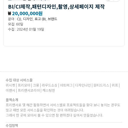
BI/CI제작,패턴디자인,촬영,상세페이지 제작
₩
20,000,000원
분야 :
CI)
,
디자인
,
로고 (BI
,
브랜드
모집: 60일
수집 : 2024년 01월 19일
수집 대상 서비스들
위시켓 | 프리모아 | 크몽 | 라우드소싱 | 아트머그 | 디자인나인 | 원티드긱스 | 위프 |
이랜서 | 프리랜서코리아 | 캐스팅엔
플젝소개
프리랜서로 몇 해간 활동하면서 서비스별로 프로젝트들을 찾다 보니 놓치는 경우도
많고 매번 모든 서비스들을 확인하는 것이 어려웠습니다.
그래서 한 곳에 모아서 볼 수 있으면 참 편하겠다 싶어서 만들었습니다.
수집정책