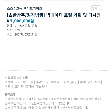
체크
소스 :
크몽 엔터프라이즈
[초반상주/원격병행] 빅데이터 포털 기획 및 디자인
₩
5,000,000원
분야 :
UI・UX 기획
,
기획
모집: 60일
수집 : 2024년 05월 31일
수집 대상 서비스들
위시켓 | 프리모아 | 크몽 | 라우드소싱 | 아트머그 | 디자인나인 | 원티드긱스 | 위프 |
이랜서 | 프리랜서코리아 | 캐스팅엔
플젝소개
프리랜서로 몇 해간 활동하면서 서비스별로 프로젝트들을 찾다 보니 놓치는 경우도
많고 매번 모든 서비스들을 확인하는 것이 어려웠습니다.
그래서 한 곳에 모아서 볼 수 있으면 참 편하겠다 싶어서 만들었습니다.