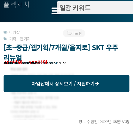
플젝서치
아임잡
리포팅
기획
,
웹기획
[초~중급/웹기획/7개월/을지로] SKT 우주
리뉴얼
400만원 ~ 500만원
작업방식 : 프리
모집기한 : 해당 서비스에서 확인
예상기간 : 2022-06-01 ~ 2022-12-31
관련지역 : 서울 중구
아임잡
에서 상세보기 / 지원하기
오후 3:28
정보 수집일: 2022년 05월 31일