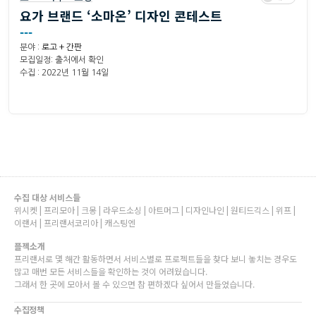
요가 브랜드 ‘소마온’ 디자인 콘테스트
---
분야 :
로고 + 간판
모집일정: 출처에서 확인
수집 : 2022년 11월 14일
수집 대상 서비스들
위시켓 | 프리모아 | 크몽 | 라우드소싱 | 아트머그 | 디자인나인 | 원티드긱스 | 위프 |
이랜서 | 프리랜서코리아 | 캐스팅엔
플젝소개
프리랜서로 몇 해간 활동하면서 서비스별로 프로젝트들을 찾다 보니 놓치는 경우도
많고 매번 모든 서비스들을 확인하는 것이 어려웠습니다.
그래서 한 곳에 모아서 볼 수 있으면 참 편하겠다 싶어서 만들었습니다.
수집정책