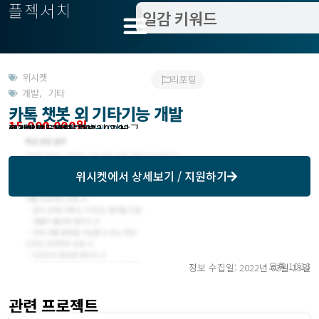
플젝서치
위시켓
리포팅
개발
,
기타
카톡 챗봇 외 기타기능 개발
15,000,000원
고객위치 : 서울특별시 강남구
작업방식 : 외주(도급)
모집기한 : 2022년 03월 02일
예상기간 : 30일
위시켓등록일자 : 2022.02.23.
위시켓
에서 상세보기 / 지원하기
오후 10:13
정보 수집일: 2022년 02월 23일
관련 프로젝트