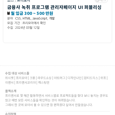
소스 :
프리모아
금융사 녹취 프로그램 관리자페이지 UI 퍼블리싱
₩
월 임금 300 ~ 500 만원
분야 :
CSS
,
HTML
,
JavaScript
,
개발
모집: 기간 : 프리모아에서 확인
수집 : 2024년 03월 12일
수집 대상 서비스들
위시켓 | 프리모아 | 크몽 | 라우드소싱 | 아트머그 | 디자인나인 | 원티드긱스 | 위프 |
이랜서 | 프리랜서코리아 | 캐스팅엔
플젝소개
프리랜서로 몇 해간 활동하면서 서비스별로 프로젝트들을 찾다 보니 놓치는 경우도
많고 매번 모든 서비스들을 확인하는 것이 어려웠습니다.
그래서 한 곳에 모아서 볼 수 있으면 참 편하겠다 싶어서 만들었습니다.
수집정책